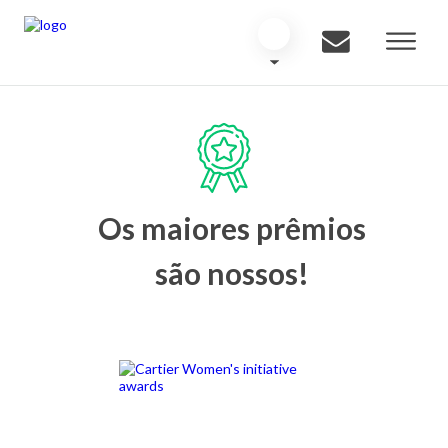
Os maiores prêmios
são nossos!