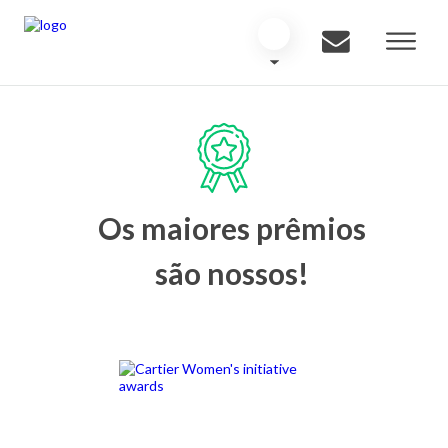
Os maiores prêmios
são nossos!