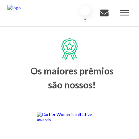
Os maiores prêmios
são nossos!