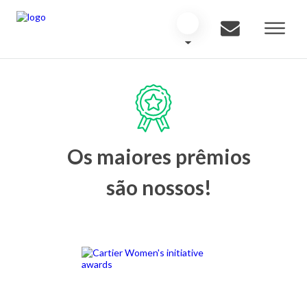
Os maiores prêmios
são nossos!