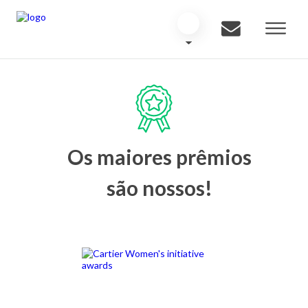
Os maiores prêmios
são nossos!