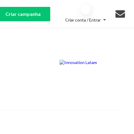
Criar campanha
Criar conta / Entrar