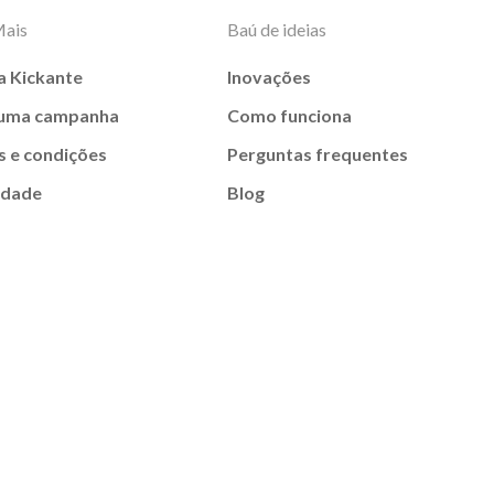
Mais
Baú de ideias
a Kickante
Inovações
 uma campanha
Como funciona
 e condições
Perguntas frequentes
idade
Blog