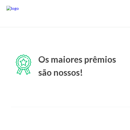
Os maiores prêmios
são nossos!