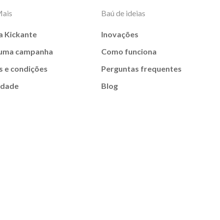
Mais
Baú de ideias
a Kickante
Inovações
 uma campanha
Como funciona
 e condições
Perguntas frequentes
idade
Blog