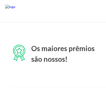
Os maiores prêmios
são nossos!