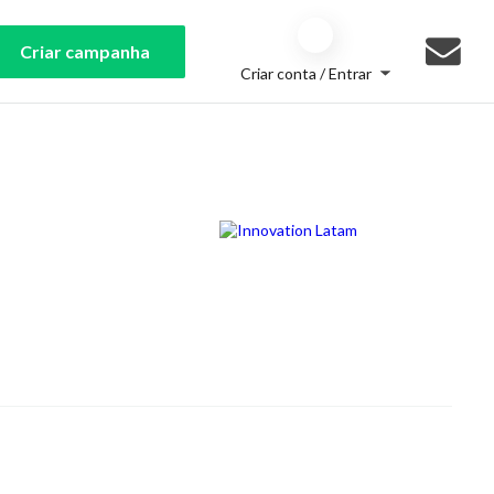
Criar campanha
Criar conta / Entrar