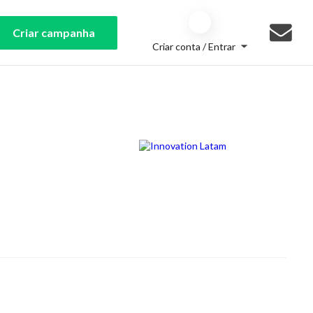
Criar campanha
Criar conta / Entrar