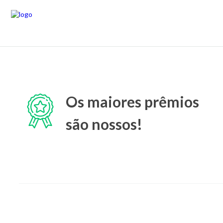
Os maiores prêmios
são nossos!