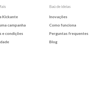
Mais
Baú de ideias
a Kickante
Inovações
 uma campanha
Como funciona
 e condições
Perguntas frequentes
idade
Blog