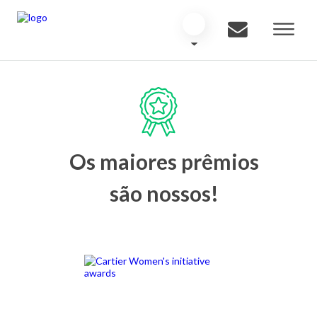
Os maiores prêmios
são nossos!