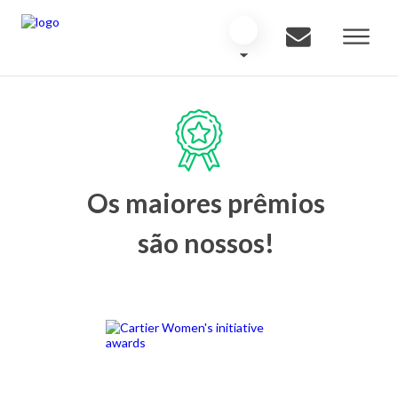
Os maiores prêmios
são nossos!