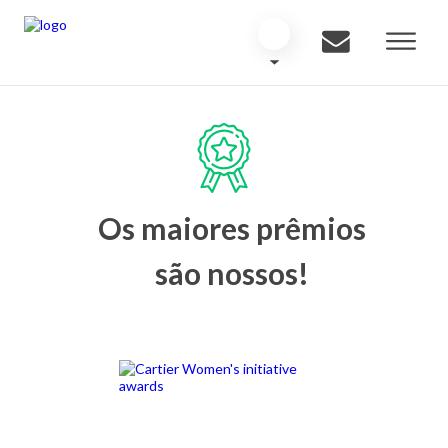
Os maiores prêmios
são nossos!