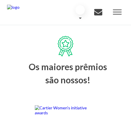
Os maiores prêmios
são nossos!