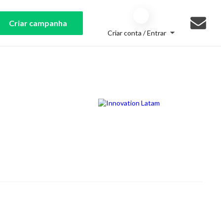
Criar campanha
Criar conta / Entrar