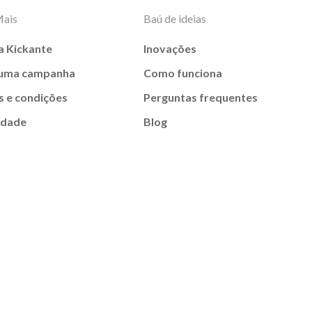
Mais
Baú de ideias
a Kickante
Inovações
 uma campanha
Como funciona
 e condições
Perguntas frequentes
idade
Blog