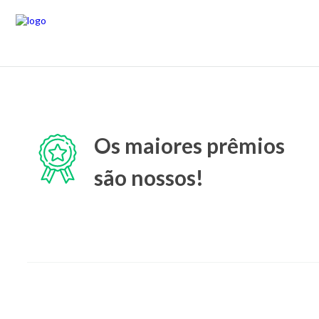
Os maiores prêmios
são nossos!