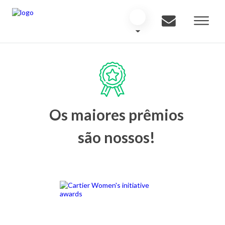
Os maiores prêmios
são nossos!