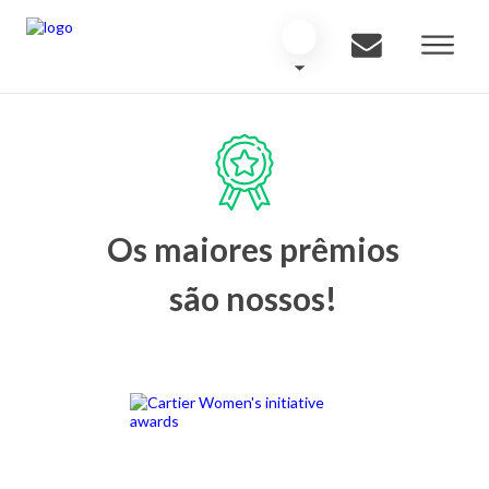
Os maiores prêmios
são nossos!