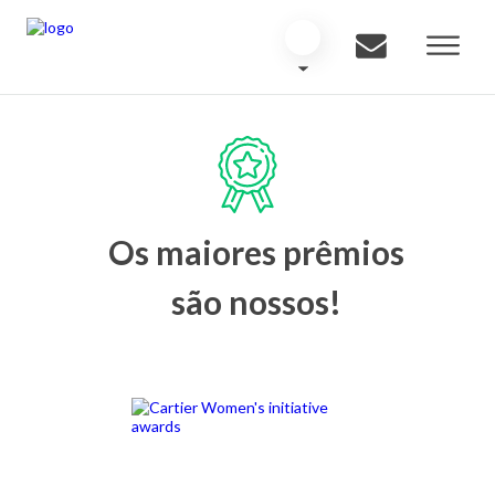
Os maiores prêmios
são nossos!