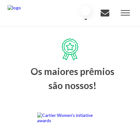
Os maiores prêmios
são nossos!