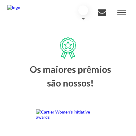
Os maiores prêmios
são nossos!