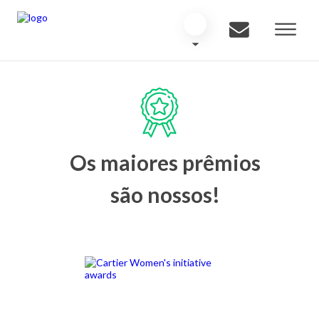
Os maiores prêmios
são nossos!