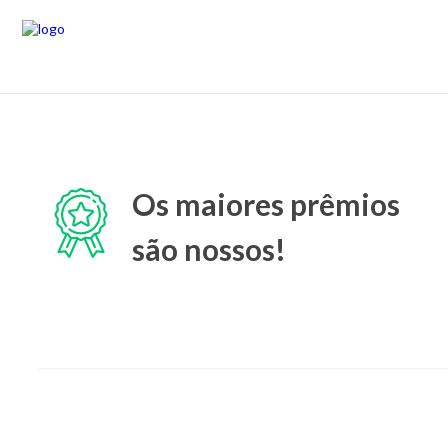
Os maiores prêmios
são nossos!