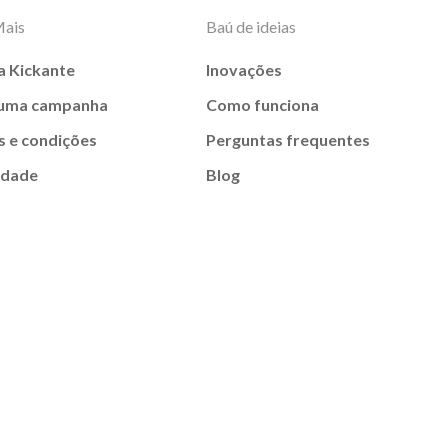
Mais
Baú de ideias
a Kickante
Inovações
 uma campanha
Como funciona
 e condições
Perguntas frequentes
idade
Blog