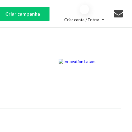
Criar campanha
Criar conta / Entrar