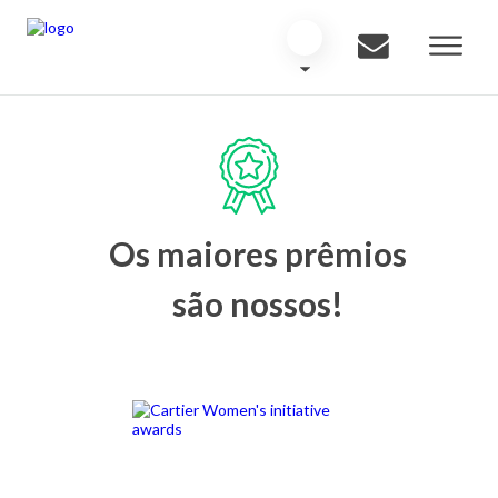
Os maiores prêmios
são nossos!