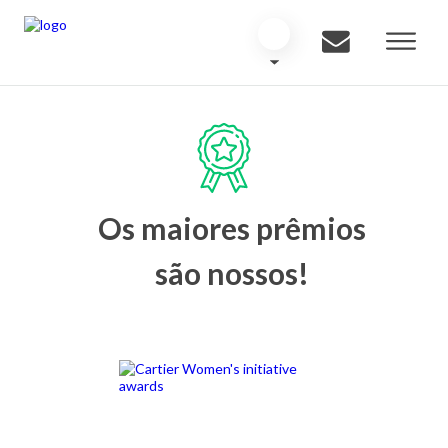
Os maiores prêmios
são nossos!