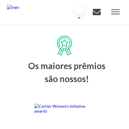
Os maiores prêmios
são nossos!