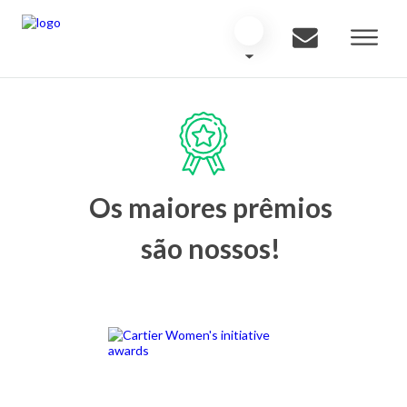
Os maiores prêmios
são nossos!