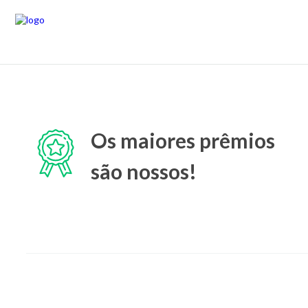
Os maiores prêmios
são nossos!