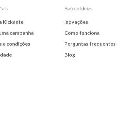
Mais
Baú de ideias
a Kickante
Inovações
 uma campanha
Como funciona
 e condições
Perguntas frequentes
idade
Blog