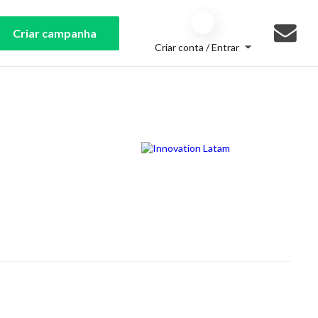
Criar campanha
Criar conta / Entrar