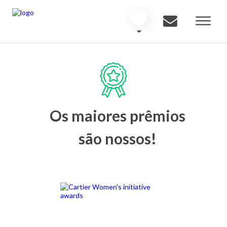
Os maiores prêmios
são nossos!