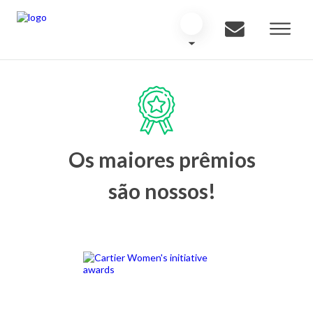
Os maiores prêmios
são nossos!