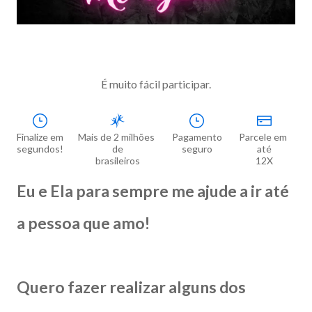
É muito fácil participar.
Finalize em

Mais de 2 milhões 
Pagamento

Parcele em 
segundos!
de

seguro
até

brasileiros
12X
Eu e Ela para sempre me ajude a ir até
a pessoa que amo!
Quero fazer realizar alguns dos