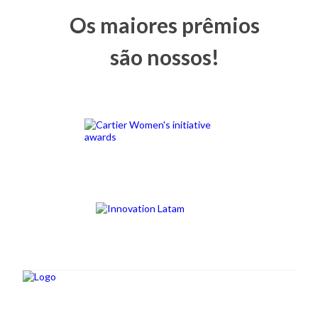
Os maiores prêmios
são nossos!