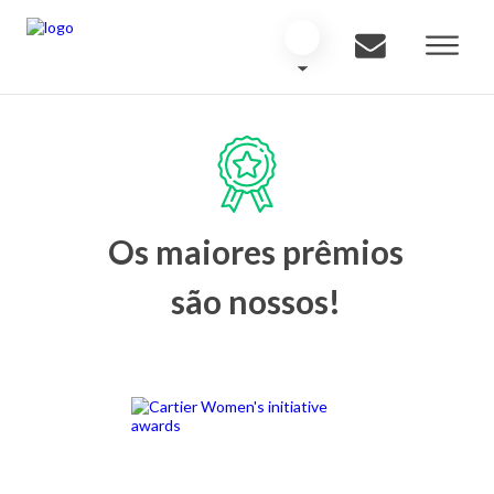
Os maiores prêmios
são nossos!