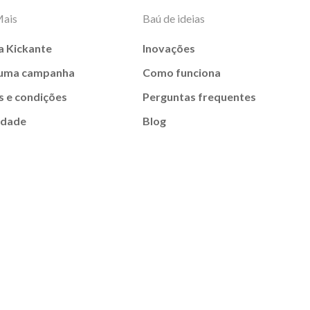
Mais
Baú de ideias
a Kickante
Inovações
 uma campanha
Como funciona
 e condições
Perguntas frequentes
idade
Blog