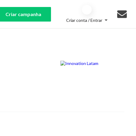
Criar campanha
Criar conta / Entrar