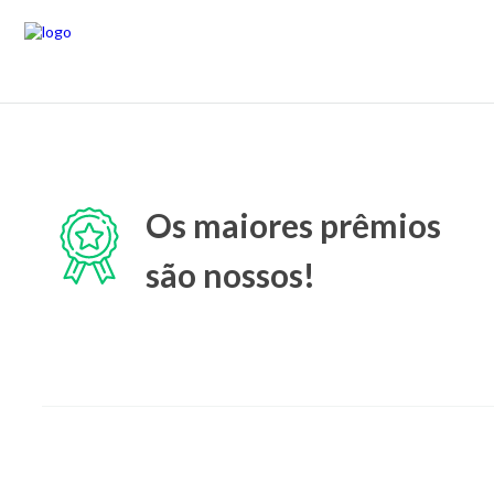
Os maiores prêmios
são nossos!