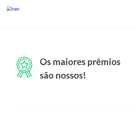
Os maiores prêmios
são nossos!