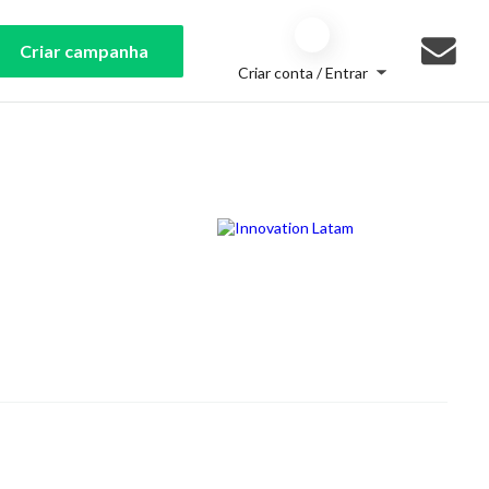
Criar campanha
Criar conta / Entrar