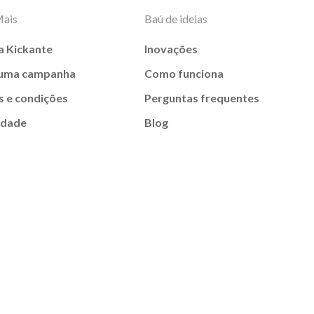
Mais
Baú de ideias
a Kickante
Inovações
 uma campanha
Como funciona
 e condições
Perguntas frequentes
idade
Blog