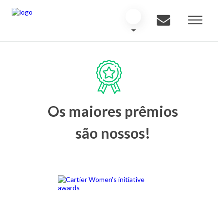
Os maiores prêmios
são nossos!