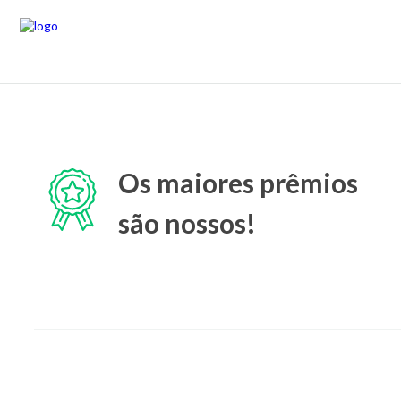
Os maiores prêmios
são nossos!