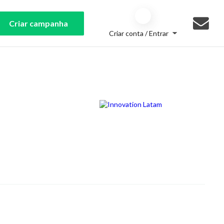
Criar campanha
Criar conta / Entrar