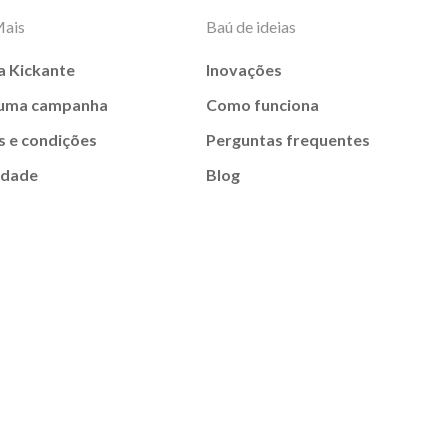
Mais
Baú de ideias
a Kickante
Inovações
 uma campanha
Como funciona
 e condições
Perguntas frequentes
idade
Blog