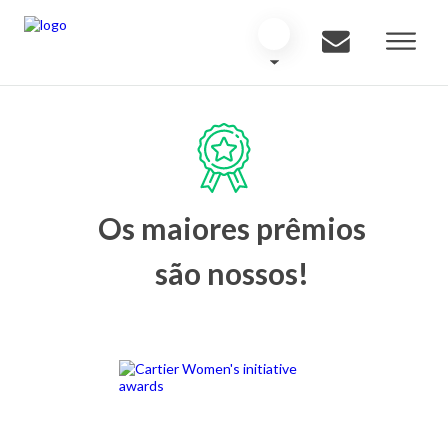
Os maiores prêmios
são nossos!