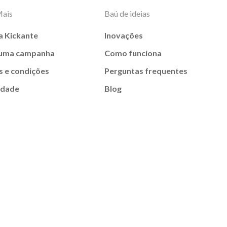
Mais
Baú de ideias
a Kickante
Inovações
 uma campanha
Como funciona
 e condições
Perguntas frequentes
idade
Blog