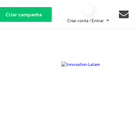
Criar campanha
Criar conta / Entrar