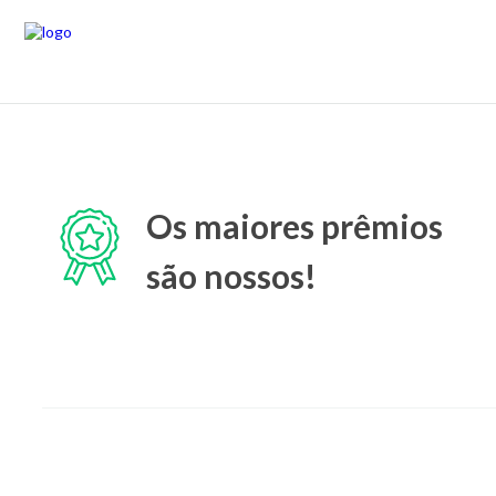
Os maiores prêmios
são nossos!