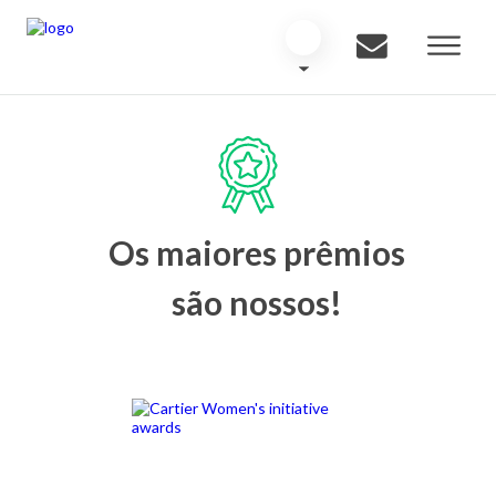
Os maiores prêmios
são nossos!