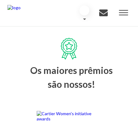
Os maiores prêmios
são nossos!