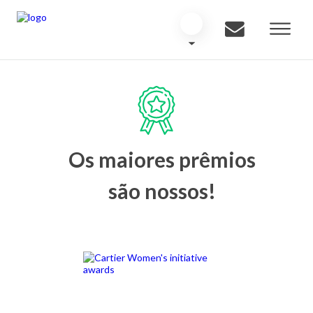
Os maiores prêmios
são nossos!