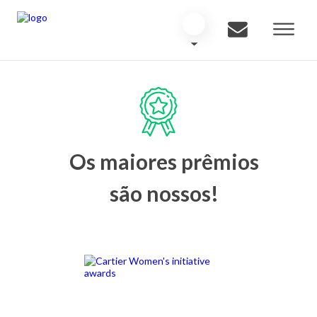
Os maiores prêmios
são nossos!