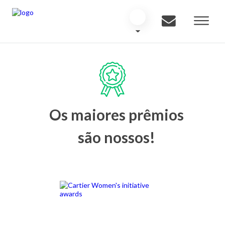
Os maiores prêmios
são nossos!