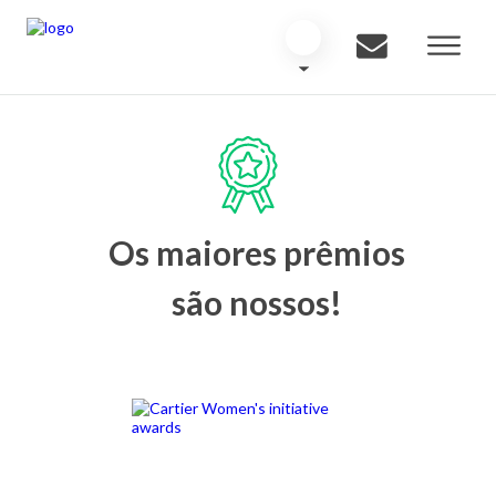
Os maiores prêmios
são nossos!