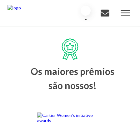
Os maiores prêmios
são nossos!