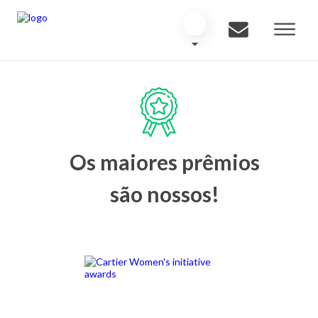
Os maiores prêmios
são nossos!