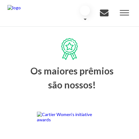
Os maiores prêmios
são nossos!