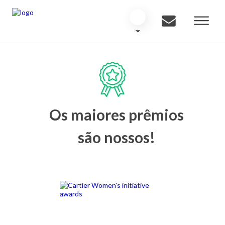
Os maiores prêmios
são nossos!