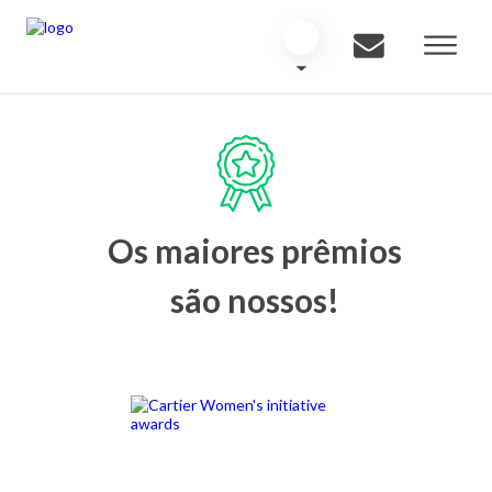
Os maiores prêmios
são nossos!