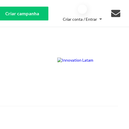
Criar campanha
Criar conta / Entrar