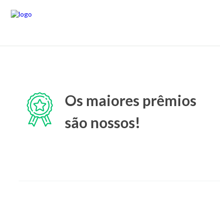
Os maiores prêmios
são nossos!