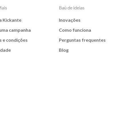
Mais
Baú de ideias
a Kickante
Inovações
 uma campanha
Como funciona
 e condições
Perguntas frequentes
idade
Blog