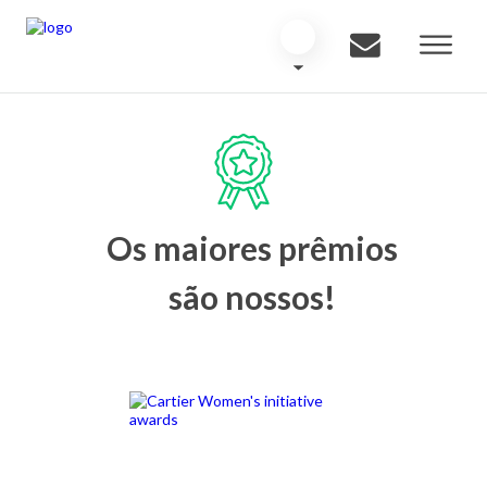
Os maiores prêmios
são nossos!