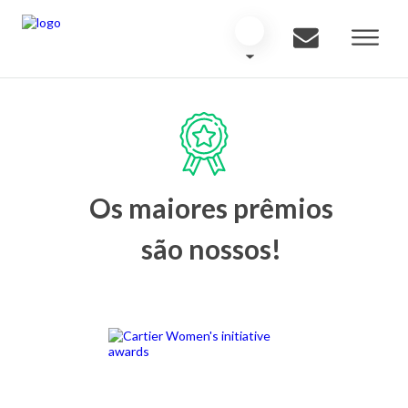
Os maiores prêmios
são nossos!