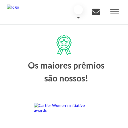
Os maiores prêmios
são nossos!